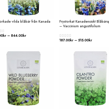
torkade vilda blåbär från Kanada
Frystorkat Kanadensiskt Blåbärs
– Vaccinium angustifolium
00
kr
–
844.00
kr
187.00
kr
–
515.00
kr