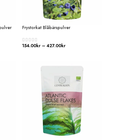
pulver
Frystorkat Blåbärspulver
154.00
kr
–
427.00
kr