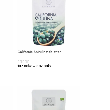
California Spirulinatabletter
137.00
kr
–
307.00
kr