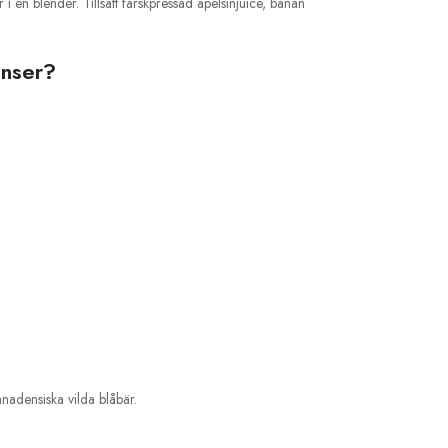
 i en blender. Tillsätt färskpressad apelsinjuice, banan
enser?
nadensiska vilda blåbär.