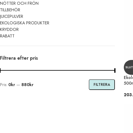
NÖTTER OCH FRÖN
TILLBEHÖR
JUICEPULVER
EKOLOGISKA PRODUKTER
KRYDDOR
RABATT
Filtrera efter pris
SLUT
Ekol
500
Pris:
0kr
—
880kr
FILTRERA
203