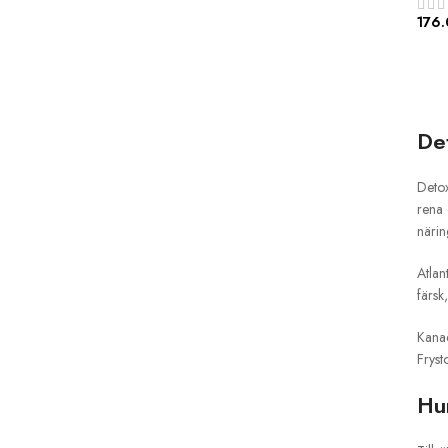
176.
Det
Detox
rena 
näri
Atlan
färsk
Kanad
Fryst
Hu