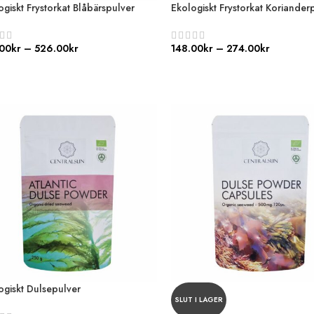
ogiskt Frystorkat Blåbärspulver
Ekologiskt Frystorkat Koriander
.00
kr
–
526.00
kr
148.00
kr
–
274.00
kr
ogiskt Dulsepulver
SLUT I LAGER