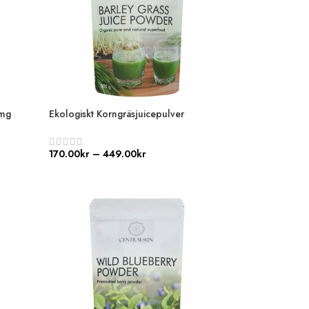
 mg
Ekologiskt Korngräsjuicepulver
170.00
kr
–
449.00
kr