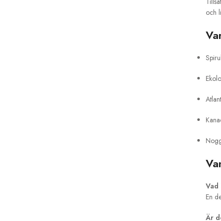
Tills
och l
Va
Spiru
Ekolo
Atlan
Kanad
Noggr
Van
Vad 
En de
Är d