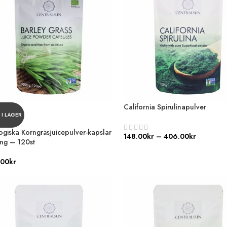
California Spirulinapulver
 I LAGER
ogiska Korngräsjuicepulver-kapslar
148.00
kr
–
406.00
kr
mg – 120st
.00
kr