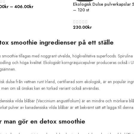
Ekologisk Dulse pulverkapslar
00
kr
–
406.00
kr
– 120 st
230.00
kr
ox smoothie ingredienser på ett ställe
 smoothie tillagas med noggrant utvalda, högkvalitativa superfoods. Spirulina
odling och höga kvalitet. Ekologiskt korngräsjuicepulver produceras också i U
ngsämnen.
tisk dulse från vattnen runt Irland, certifierad som ekologisk, är en populär ingr
, men om så önskas kan en torkad variant också användas.
ensiska vilda blåbär (Vaccinium angustifolium) är en mindre och mörkare blåb
orkat pulver av kanadensiska vilda blåbär är ett bekvämt sätt att lägga till denna
r man gör en detox smoothie