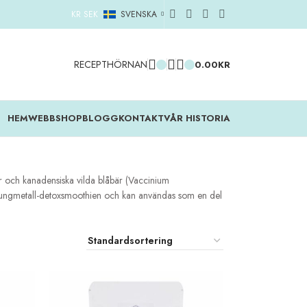
KR SEK
SVENSKA
RECEPTHÖRNAN
0.00
KR
HEM
WEBBSHOP
BLOGG
KONTAKT
VÅR HISTORIA
er och kanadensiska vilda blåbär (Vaccinium
 tungmetall-detoxsmoothien och kan användas som en del