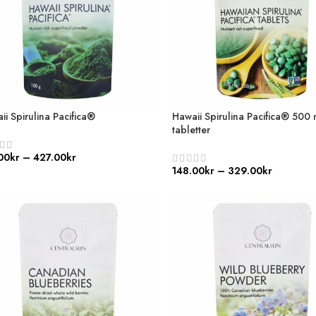
ii Spirulina Pacifica®
Hawaii Spirulina Pacifica® 500
tabletter
00
kr
–
427.00
kr
148.00
kr
–
329.00
kr