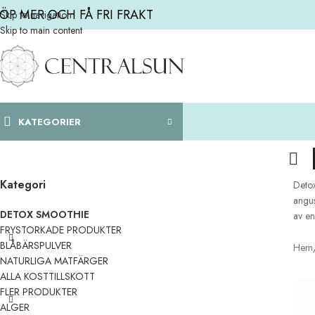
ÖP MER OCH FÅ FRI FRAKT
Skip to navigation
Skip to main content
KATEGORIER
Kategori
Detox
angus
DETOX SMOOTHIE
av en
FRYSTORKADE PRODUKTER
BLÅBÄRSPULVER
Hem
NATURLIGA MATFÄRGER
ALLA KOSTTILLSKOTT
FLER PRODUKTER
ALGER