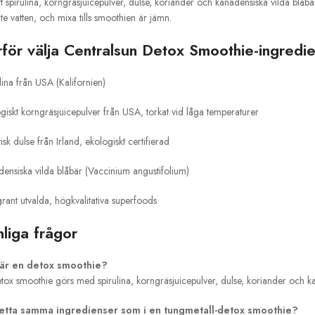
ätt spirulina, korngräsjuicepulver, dulse, koriander och kanadensiska vilda blåbär
ite vatten, och mixa tills smoothien är jämn.
rför välja Centralsun Detox Smoothie-ingredi
lina från USA (Kalifornien)
giskt korngräsjuicepulver från USA, torkat vid låga temperaturer
tisk dulse från Irland, ekologiskt certifierad
ensiska vilda blåbär (Vaccinium angustifolium)
ant utvalda, högkvalitativa superfoods
liga frågor
är en detox smoothie?
tox smoothie görs med spirulina, korngräsjuicepulver, dulse, koriander och ka
etta samma ingredienser som i en tungmetall-detox smoothie?