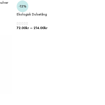
pulver
-13%
Ekologisk Dulsetång
72.00
kr
–
214.00
kr