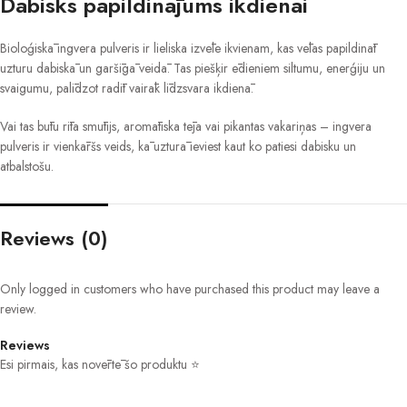
Dabisks papildinājums ikdienai
Bioloģiskā ingvera pulveris ir lieliska izvēle ikvienam, kas vēlas papildināt
uzturu dabiskā un garšīgā veidā. Tas piešķir ēdieniem siltumu, enerģiju un
svaigumu, palīdzot radīt vairāk līdzsvara ikdienā.
Vai tas būtu rīta smūtijs, aromātiska tēja vai pikantas vakariņas – ingvera
pulveris ir vienkāršs veids, kā uzturā ieviest kaut ko patiesi dabisku un
atbalstošu.
Reviews (0)
Only logged in customers who have purchased this product may leave a
review.
Reviews
Esi pirmais, kas novērtē šo produktu ⭐