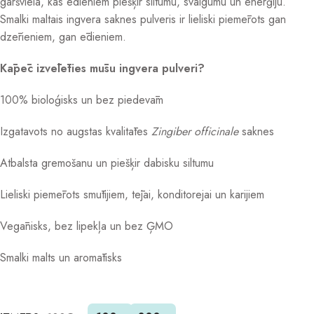
garšviela, kas ēdieniem piešķir siltumu, svaigumu un enerģiju.
Smalki maltais ingvera saknes pulveris ir lieliski piemērots gan
dzērieniem, gan ēdieniem.
Kāpēc izvēlēties mūsu ingvera pulveri?
100% bioloģisks un bez piedevām
Izgatavots no augstas kvalitātes
Zingiber officinale
saknes
Atbalsta gremošanu un piešķir dabisku siltumu
Lieliski piemērots smūtijiem, tējai, konditorejai un karijiem
Vegānisks, bez lipekļa un bez ĢMO
Smalki malts un aromātisks
Alternative: