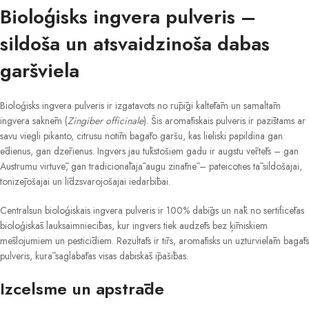
Bioloģisks ingvera pulveris –
sildoša un atsvaidzinoša dabas
garšviela
Bioloģisks ingvera pulveris ir izgatavots no rūpīgi kaltētām un samaltām
ingvera saknēm (
Zingiber officinale
). Šis aromātiskais pulveris ir pazīstams ar
savu viegli pikanto, citrusu notīm bagāto garšu, kas lieliski papildina gan
ēdienus, gan dzērienus. Ingvers jau tūkstošiem gadu ir augstu vērtēts – gan
Austrumu virtuvē, gan tradicionālajā augu zinātnē – pateicoties tā sildošajai,
tonizējošajai un līdzsvarojošajai iedarbībai.
Centralsun bioloģiskais ingvera pulveris ir 100% dabīgs un nāk no sertificētas
bioloģiskās lauksaimniecības, kur ingvers tiek audzēts bez ķīmiskiem
mēslojumiem un pesticīdiem. Rezultāts ir tīrs, aromātisks un uzturvielām bagāts
pulveris, kurā saglabātas visas dabiskās īpašības.
Izcelsme un apstrāde