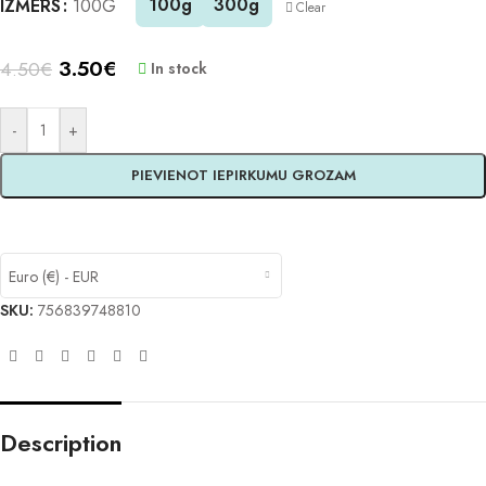
100g
300g
IZMĒRS
100G
Clear
3.50
€
4.50
€
In stock
-
+
PIEVIENOT IEPIRKUMU GROZAM
Euro (€) - EUR
SKU:
756839748810
Description