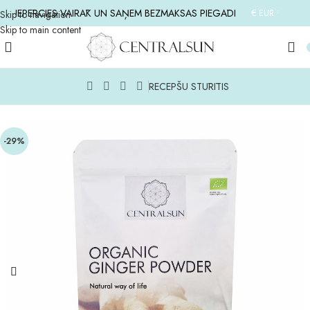
IEPĒRCIES VAIRĀK UN SAŅEM BEZMAKSAS PIEGĀDI
€ EUR
Skip to navigation
Skip to main content
RECEPŠU STŪRĪTIS
Home
/
CITI PRODUKTI
/
VISI PRODUKTI
-29%