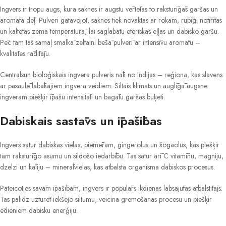
Ingvers ir tropu augs, kura saknes ir augstu vērtētas to raksturīgās garšas un
aromāta dēļ. Pulveri gatavojot, saknes tiek novāktas ar rokām, rūpīgi notīrītas
un kaltētas zemā temperatūrā, lai saglabātu ēteriskās eļļas un dabisko garšu.
Pēc tam tās samaļ smalkā zeltaini bēšā pulverī ar intensīvu aromātu –
kvalitātes rādītāju.
Centralsun bioloģiskais ingvera pulveris nāk no Indijas – reģiona, kas slavens
ar pasaulē labākajiem ingvera veidiem. Siltais klimats un auglīgā augsne
ingveram piešķir īpašu intensitāti un bagātu garšas buķeti.
Dabiskais sastāvs un īpašības
Ingvers satur dabiskas vielas, piemēram, gingerolus un šogaolus, kas piešķir
tam raksturīgo asumu un sildošo iedarbību. Tas satur arī C vitamīnu, magniju,
dzelzi un kāliju – minerālvielas, kas atbalsta organisma dabiskos procesus.
Pateicoties savām īpašībām, ingvers ir populārs ikdienas labsajūtas atbalstītājs.
Tas palīdz uzturēt iekšējo siltumu, veicina gremošanas procesu un piešķir
ēdieniem dabisku enerģiju.