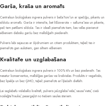
Garša, krāsa un aromāts
Centralsun bioloģiskais ingvera pulveris ir bēšā tonī un ar spēcīgu, pikantu un
sildošu aromātu. Garša ir intensīva, bet līdzsvarota – sākumā asa un pikanta,
pēc tam patīkami sildoša. Tas ir ideāli piemērots tiem, kas vēlas pievienot
ēdieniem dabisku garšu bez mākslīgām piedevām.
Pulveris labi sajaucas ar šķidrumiem un citiem produktiem, tāpēc tas ir
piemērots gan aukstiem, gan siltiem ēdieniem.
Kvalitāte un uzglabāšana
Centralsun bioloģiskais ingvera pulveris ir 100% tīrs un bez piedevām. Tas
nesatur konservantus, mākslīgas garšas vai krāsvielas. Produkts ir vegānisks,
bez lipekļa un bez ĢMO, tāpēc piemērots arī īpašām diētām.
Lai saglabātu vislabāko kvalitāti, pulveris jāuzglabā vēsā, sausā vietā, cieši
noslēgtā traukā, pasargājot no tiešiem saules stariem.