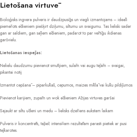
Lietošana virtuvē
Bioloģisks ingvera pulveris ir daudzpusīgs un viegli izmantojams – ideāli
piemērots ēdieniem piešķirt dziļumu, siltumu un svaigumu. Tas lieliski sader
gan ar saldiem, gan sāļiem ēdieniem, padarot to par vērtīgu ikdienas
garšvielu.
Lietošanas iespējas:
Nelielu daudzumu pievienot smūtijiem, sulām vai augu tējām – svaigai,
pikantai notij
Izmantot cepšanā – piparkūkās, cepumos, maizes mīklā vai kūku pildījumos
Pievienot karijiem, zupām un wok ēdieniem Āzijas virtuves garšai
Sajaukt ar siltu ūdeni un medu – lielisks dzēriens aukstam laikam
Pulveris ir koncentrēts, tāpēc intensīvam rezultātam parasti pietiek ar pusi
tējkarotes.