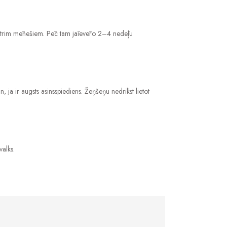
īdz trim mēnešiem. Pēc tam jāievēro 2–4 nedēļu
 ja ir augsts asinsspiediens. Žeņšeņu nedrīkst lietot
valks.