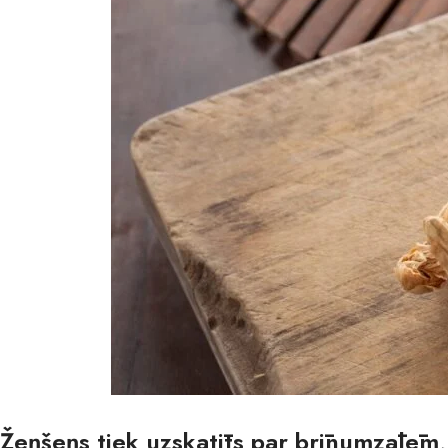
Žeņšeņs tiek uzskatīts par brīnumzālēm,