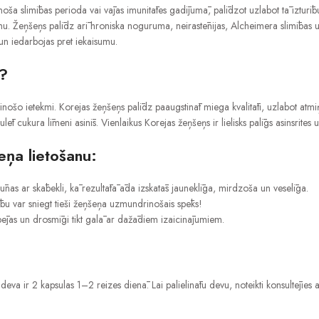
oša slimības perioda vai vājas imunitātes gadījumā, palīdzot uzlabot tā izturī
u. Žeņšeņs palīdz arī hroniska noguruma, neirastēnijas, Alcheimera slimības 
s un iedarbojas pret iekaisumu.
m?
o ietekmi. Korejas žeņšeņs palīdz paaugstināt miega kvalitāti, uzlabot atmiņu, c
ulēt cukura līmeni asinīs. Vienlaikus Korejas žeņšeņs ir lielisks palīgs asinsrit
eņa lietošanu:
s ar skābekli, kā rezultātā āda izskatās jauneklīga, mirdzoša un veselīga.
zību var sniegt tieši žeņšeņa uzmundrinošais spēks!
spējas un drosmīgi tikt galā ar dažādiem izaicinājumiem.
a ir 2 kapsulas 1–2 reizes dienā. Lai palielinātu devu, noteikti konsultējies ar 