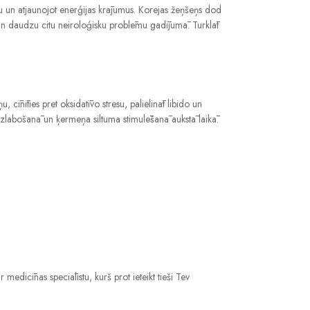
bu un atjaunojot enerģijas krājumus. Korejas žeņšeņs dod
un daudzu citu neiroloģisku problēmu gadījumā. Turklāt
īnīties pret oksidatīvo stresu, palielināt libido un
es uzlabošanā un ķermeņa siltuma stimulēšanā aukstā laikā.
medicīnas speciālistu, kurš prot ieteikt tieši Tev