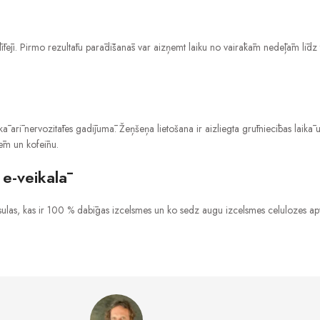
 tūlītēji. Pirmo rezultātu parādīšanās var aizņemt laiku no vairākām nedēļām l
arī nervozitātes gadījumā. Žeņšeņa lietošana ir aizliegta grūtniecības laikā un,
lēm un kofeīnu.
 e-veikalā
apsulas, kas ir 100 % dabīgas izcelsmes un ko sedz augu izcelsmes celulozes ap