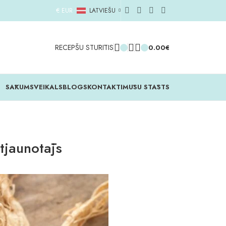
€ EUR
LATVIEŠU
RECEPŠU STŪRĪTIS
0.00
€
SĀKUMS
VEIKALS
BLOGS
KONTAKTI
MŪSU STĀSTS
tjaunotājs