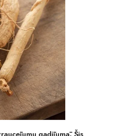
 traucējumu gadījumā. Šis