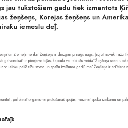
ugs jau tūkstošiem gadu tiek izmantots Ķ
rijas žeņšeņs, Korejas žeņšeņs un Amerika
airāku iemeslu dēļ.
evijā un Ziemeļamerikā. Žeņšeņs ir diezgan prasīgs augs, ļaujot novākt ražu 
akts galvenokārt ir pieejams tējas, kapsulu vai tablešu veidā. Žeņšeņa sakni uz
not lielisku palīdzību stresa un spēku izsīkuma gadījumā. Žeņšeņs ir arī viens n
imunitāti, palielināt organisma pretošanās spējas, mazināt spēku izsīkumu un pali
nātājs