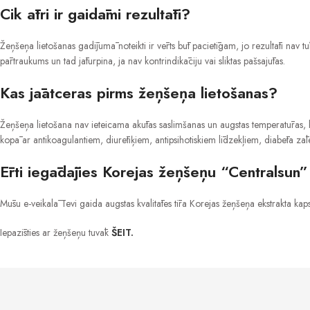
Cik ātri ir gaidāmi rezultāti?
Žeņšeņa lietošanas gadījumā noteikti ir vērts būt pacietīgam, jo rezultāti nav
pārtraukums un tad jāturpina, ja nav kontrindikāciju vai sliktas pašsajūtas.
Kas jāatceras pirms žeņšeņa lietošanas?
Žeņšeņa lietošana nav ieteicama akūtas saslimšanas un augstas temperatūras, kā 
kopā ar antikoagulantiem, diurētiķiem, antipsihotiskiem līdzekļiem, diabēta zā
Ērti iegādājies Korejas žeņšeņu “Centralsun”
Mūsu e-veikalā Tevi gaida augstas kvalitātes tīra Korejas žeņšeņa ekstrakta k
Iepazīsties ar žeņšeņu tuvāk
ŠEIT.