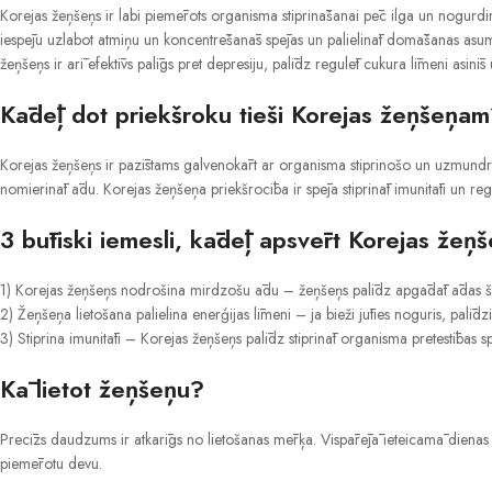
Korejas žeņšeņs ir labi piemērots organisma stiprināšanai pēc ilga un nogurdin
iespēju uzlabot atmiņu un koncentrēšanās spējas un palielināt domāšanas asum
žeņšeņs ir arī efektīvs palīgs pret depresiju, palīdz regulēt cukura līmeni asinī
Kādēļ dot priekšroku tieši Korejas žeņšeņa
Korejas žeņšeņs ir pazīstams galvenokārt ar organisma stiprinošo un uzmundrinoš
nomierināt ādu. Korejas žeņšeņa priekšrocība ir spēja stiprināt imunitāti un reg
3 būtiski iemesli, kādēļ apsvērt Korejas žeņš
1) Korejas žeņšeņs nodrošina mirdzošu ādu – žeņšeņs palīdz apgādāt ādas šūna
2) Žeņšeņa lietošana palielina enerģijas līmeni – ja bieži jūties noguris, palīd
3) Stiprina imunitāti – Korejas žeņšeņs palīdz stiprināt organisma pretestības 
Kā lietot žeņšeņu?
Precīzs daudzums ir atkarīgs no lietošanas mērķa. Vispārējā ieteicamā dienas dev
piemērotu devu.