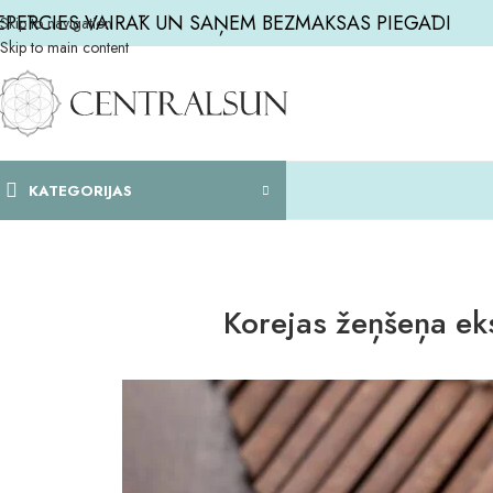
EPĒRCIES VAIRĀK UN SAŅEM BEZMAKSAS PIEGĀDI
Skip to navigation
Skip to main content
KATEGORIJAS
Korejas žeņšeņa eks