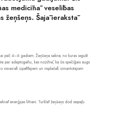
īnas medicīnā veselības
s žeņšeņs. Šajā ierakstā
tikai pēc 4–6 gadiem. Žeņšeņa sakne, no kuras iegūst
skata par adaptogēnu, kas nozīmē, ka šis spēcīgais augs
o visvairāk izpētītajiem un visplašāk izmantotajiem
elināt enerģijas līmeni. Turklāt žeņšeņs dod iespēju