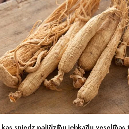
 kas sniedz palīdzību jebkādu veselības