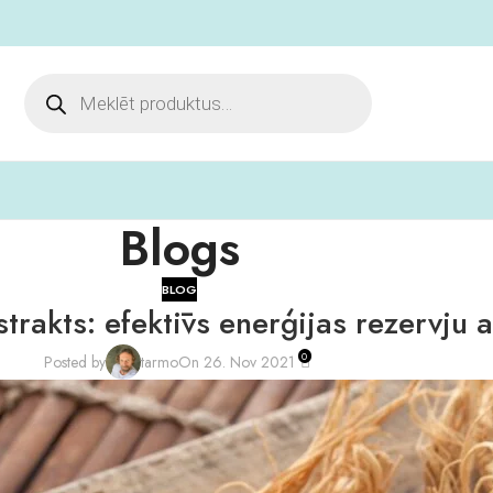
Blogs
BLOG
trakts: efektīvs enerģijas rezervju a
0
Posted by
tarmo
On 26. Nov 2021