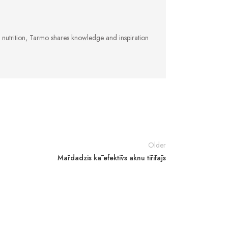
d nutrition, Tarmo shares knowledge and inspiration
Older
Mārdadzis kā efektīvs aknu tīrītājs