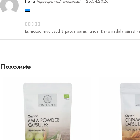
Ilona
–
25.04.2026
(проверенный владелец)
Esimesed muutused 3 päeva pärast tunda. Kahe nädala pärast k
Похожие