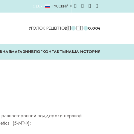
€ EUR
РУССКИЙ
УГОЛОК РЕЦЕПТОВ
0.00
€
ВНАЯ
MАГАЗИН
БЛОГ
КОНТАКТЫ
НАША ИСТОРИЯ
я разносторонней поддержки нервной
etics (5-МТФ):