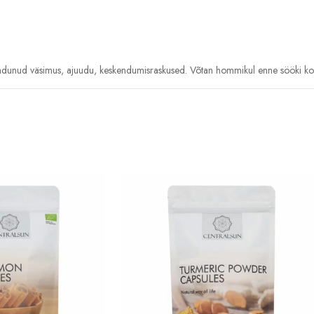
adunud väsimus, ajuudu, keskendumisraskused. Võtan hommikul enne sööki koo