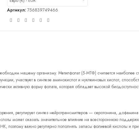
Евро (€) - EUR
Артикул:
756839749466
необходим нашему организму. Метилфолат (5-МТФ) считается наиболее 
кции, участвует в синтезе аминокислот и нуклеиновых кислот, способст
гически активную форму фолата, которая обладает высокой биодоступнос
рения, регулирует синтез нейротрансмиттеров — серотонина, дофамина
кислоты может оказать значительное влияние на всестороннюю поддержк
ДНК, поэтому важно регулярно пополнять запасы фолиевой кислоты и пр