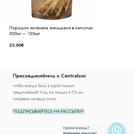
Порошок экстракта женьшеня в капсулах
Гавайская Спиру
500мг — 120шт
Таблетки
23.00
€
13.50
€
–
30.00
Присоединяйтесь к Centralsun
чтобы всегда быть в курсе лучших
предложений! Код на скидку в 5% мы
отправим на вашу почту.
ПОДПИСЫВАЙТЕСЬ НА РАССЫЛКУ!
Нужна помощь?
Напишите нам в чат