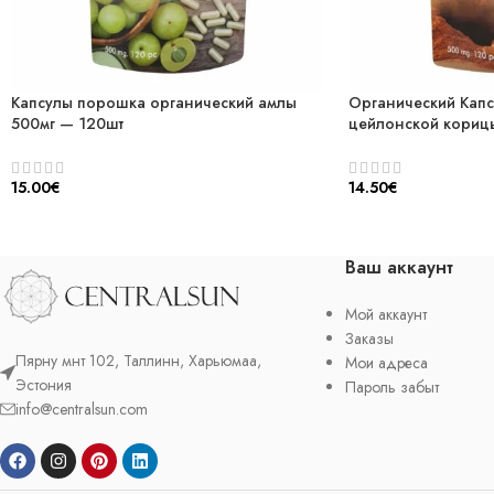
Капсулы порошка oрганический амлы
Органический Кап
500мг — 120шт
цейлонской кориц
15.00
€
14.50
€
Ваш аккаунт
Мой аккаунт
Заказы
Пярну мнт 102, Таллинн, Харьюмаа,
Мои адреса
Эстония
Пароль забыт
info@centralsun.com