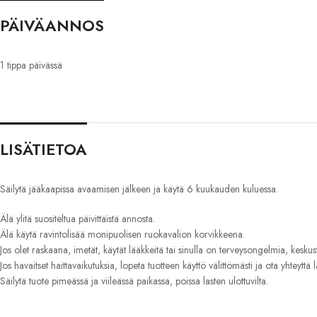
PÄIVÄANNOS
1 tippa päivässä
LISÄTIETOA
Säilytä jääkaapissa avaamisen jälkeen ja käytä 6 kuukauden kuluessa.
Älä ylitä suositeltua päivittäistä annosta.
Älä käytä ravintolisää monipuolisen ruokavalion korvikkeena.
Jos olet raskaana, imetät, käytät lääkkeitä tai sinulla on terveysongelmia, keskus
Jos havaitset haittavaikutuksia, lopeta tuotteen käyttö välittömästi ja ota yhteyttä l
Säilytä tuote pimeässä ja viileässä paikassa, poissa lasten ulottuvilta.