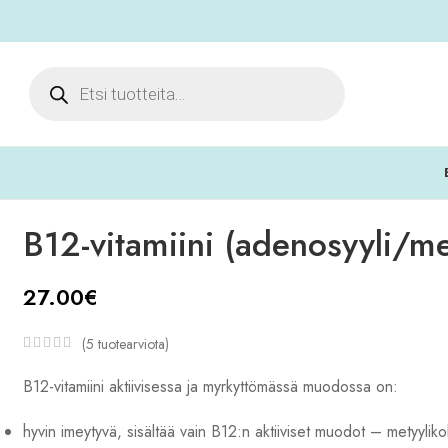
/metyyli) – 100 ml
B12-vitamiini (adenosyyli/me
27.00
€
(
5
tuotearviota)
B12-vitamiini aktiivisessa ja myrkyttömässä muodossa on:
hyvin imeytyvä, sisältää vain B12:n aktiiviset muodot – metyyliko