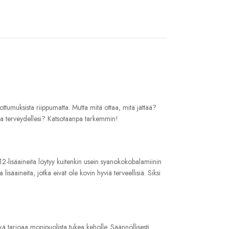
tottumuksista riippumatta. Mutta mitä ottaa, mitä jättää?
nta terveydellesi? Katsotaanpa tarkemmin!
12-lisäaineita löytyy kuitenkin usein syanokokobalamiinin
lisäaineita, jotka eivät ole kovin hyviä terveellisiä. Siksi
kä tarjoaa monipuolista tukea keholle. Säännöllisesti