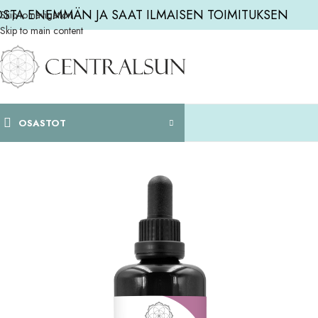
OSTA ENEMMÄN JA SAAT ILMAISEN TOIMITUKSEN
Skip to navigation
Skip to main content
OSASTOT
Etusivu
/
LISÄÄ TUOTTEITA
/
KAIKKI TUOTTEET
/
B12-vitamiini (adenosyyli