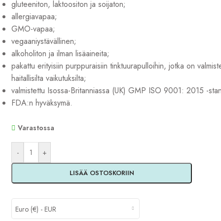
gluteeniton, laktoositon ja soijaton;
allergiavapaa;
GMO-vapaa;
vegaaniystävällinen;
alkoholiton ja ilman lisäaineita;
pakattu erityisiin purppuraisiin tinktuurapulloihin, jotka on valmis
haitallisilta vaikutuksilta;
valmistettu Isossa-Britanniassa (UK) GMP ISO 9001: 2015 -stan
FDA:n hyväksymä.
Varastossa
Alternative:
-
+
LISÄÄ OSTOSKORIIN
Euro (€) - EUR