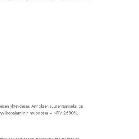
miaisen yhteydessä. Annoksen suurentamiseksi on
ja metyylikobalamiinin muodossa – NRV 2680%.