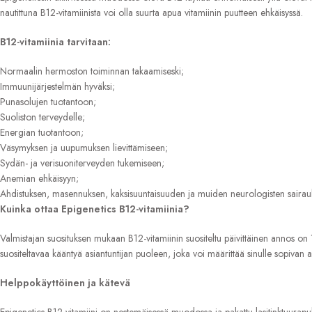
nautittuna B12-vitamiinista voi olla suurta apua vitamiinin puutteen ehkäisyssä.
B12-vitamiinia tarvitaan:
Normaalin hermoston toiminnan takaamiseski;
Immuunijärjestelmän hyväksi;
Punasolujen tuotantoon;
Suoliston terveydelle;
Energian tuotantoon;
Väsymyksen ja uupumuksen lievittämiseen;
Sydän- ja verisuoniterveyden tukemiseen;
Anemian ehkäisyyn;
Ahdistuksen, masennuksen, kaksisuuntaisuuden ja muiden neurologisten sairauks
Kuinka ottaa Epigenetics B12-vitamiinia?
Valmistajan suosituksen mukaan B12-vitamiinin suositeltu päivittäinen annos on
suositeltavaa kääntyä asiantuntijan puoleen, joka voi määrittää sinulle sopiv
Helppokäyttöinen ja kätevä