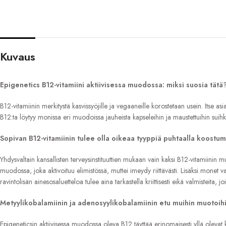
Kuvaus
Epigenetics B12-vitamiini aktiivisessa muodossa: miksi suosia tätä
B12-vitamiinin merkitystä kasvissyöjille ja vegaaneille korostetaan usein. Itse a
B12:ta löytyy monissa eri muodoissa jauheista kapseleihin ja maustettuihin suih
Sopivan B12-vitamiinin tulee olla oikeaa tyyppiä puhtaalla koostu
Yhdysvaltain kansallisten terveysinstituuttien mukaan vain kaksi B12-vitamiinin 
muodossa, joka aktivoituu elimistössä, muttei imeydy riittävästi. Lisäksi monet valm
ravintolisän ainesosaluetteloa tulee aina tarkastella kriittisesti eikä valmisteita,
Metyylikobalamiinin ja adenosyylikobalamiinin etu muihin muotoihi
Epigeneticsin aktiivisessa muodossa oleva B12 täyttää erinomaisesti yllä olevat