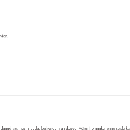
rvion.
adunud väsimus, ajuudu, keskendumisraskused. Võtan hommikul enne sööki ko