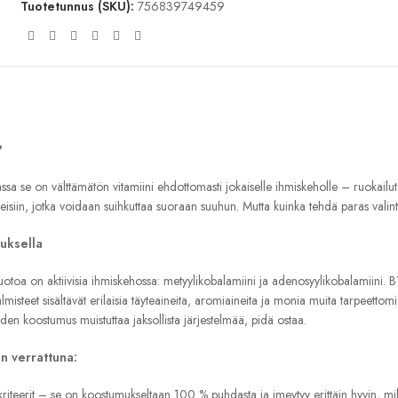
Tuotetunnus (SKU):
756839749459
?
siassa se on välttämätön vitamiini ehdottomasti jokaiselle ihmiskeholle – ruokailu
keisiin, jotka voidaan suihkuttaa suoraan suuhun. Mutta kuinka tehdä paras vali
muksella
muotoa on aktiivisia ihmiskehossa: metyylikobalamiini ja adenosyylikobalamiini. B
isteet sisältävät erilaisia ​​täyteaineita, aromiaineita ja monia muita tarpeettomia 
 joiden koostumus muistuttaa jaksollista järjestelmää, pidä ostaa.
n verrattuna:
 kriteerit – se on koostumukseltaan 100 % puhdasta ja imeytyy erittäin hyvin, mi