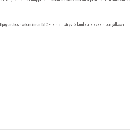
lloon. Vitamiini on helppo annostella mukana tulevalla pipetillä pudottamalla 
. Epigenetics nestemäinen B12-vitamiini säilyy 6 kuukautta avaamisen jälkeen.