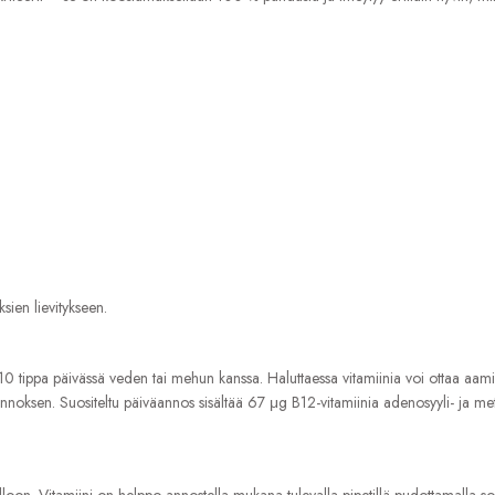
ien lievitykseen.
 10 tippa päivässä veden tai mehun kanssa. Haluttaessa vitamiinia voi ottaa aa
an annoksen. Suositeltu päiväannos sisältää 67 μg B12-vitamiinia adenosyyli- 