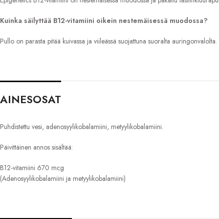
Epigenetics B12-vitamiini on nestemäisessä muodossa ja pakattu lasitinktuurapu
Kuinka säilyttää B12-vitamiini oikein nestemäisessä muodossa?
Pullo on parasta pitää kuivassa ja viileässä suojattuna suoralta auringonvalolta
AINESOSAT
Puhdistettu vesi, adenosyylikobalamiini, metyylikobalamiini.
Päivittäinen annos sisältää:
B12-vitamiini 670 mcg
(Adenosyylikobalamiini ja metyylikobalamiini)