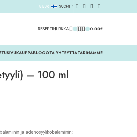
€ EUR
SUOMI
RESEPTINURKKA
0.00
€
ETUSIVU
KAUPPA
BLOG
OTA YHTEYTTA
TARINAMME
tyyli) – 100 ml
balamiinin ja adenosyylikobalamiinin;