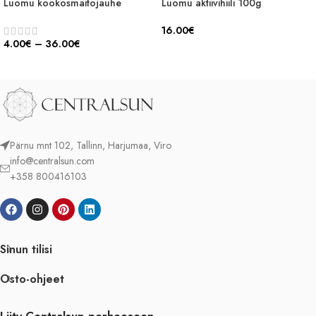
Luomu kookosmaitojauhe
Luomu aktiivihiili 100g
16.00
€
4.00
€
–
36.00
€
Pärnu mnt 102, Tallinn, Harjumaa, Viro
info@centralsun.com
+358 800416103
Sinun tilisi
Osto-ohjeet