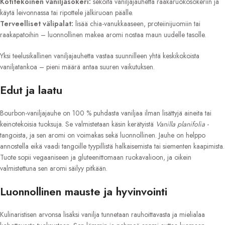
Kotitekoinen vaniljasokeri:
sekoita vaniljajauhetta raakaruokosokeriin ja
käytä leivonnassa tai ripottele jälkiruoan päälle.
Terveelliset välipalat:
lisää chia-vanukkaaseen, proteiinijuomiin tai
raakapatoihin – luonnollinen makea aromi nostaa maun uudelle tasolle.
Yksi teelusikallinen vaniljajauhetta vastaa suunnilleen yhtä keskikokoista
vaniljatankoa – pieni määrä antaa suuren vaikutuksen.
Edut ja laatu
Bourbon-vaniljajauhe on 100 % puhdasta vaniljaa ilman lisättyjä aineita tai
keinotekoisia tuoksuja. Se valmistetaan käsin kerätyistä
Vanilla planifolia
-
tangoista, ja sen aromi on voimakas sekä luonnollinen. Jauhe on helppo
annostella eikä vaadi tangoille tyypillistä halkaisemista tai siementen kaapimista.
Tuote sopii vegaaniseen ja gluteenittomaan ruokavalioon, ja oikein
valmistettuna sen aromi säilyy pitkään.
Luonnollinen mauste ja hyvinvointi
Kulinaristisen arvonsa lisäksi vanilja tunnetaan rauhoittavasta ja mielialaa