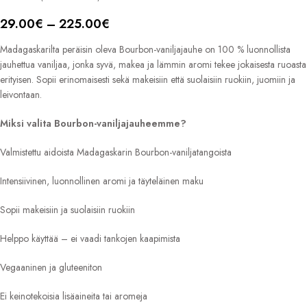
29.00
€
–
225.00
€
Madagaskarilta peräisin oleva Bourbon-vaniljajauhe on 100 % luonnollista
jauhettua vaniljaa, jonka syvä, makea ja lämmin aromi tekee jokaisesta ruoasta
erityisen. Sopii erinomaisesti sekä makeisiin että suolaisiin ruokiin, juomiin ja
leivontaan.
Miksi valita Bourbon-vaniljajauheemme?
Valmistettu aidoista Madagaskarin Bourbon-vaniljatangoista
Intensiivinen, luonnollinen aromi ja täyteläinen maku
Sopii makeisiin ja suolaisiin ruokiin
Helppo käyttää – ei vaadi tankojen kaapimista
Vegaaninen ja gluteeniton
Ei keinotekoisia lisäaineita tai aromeja