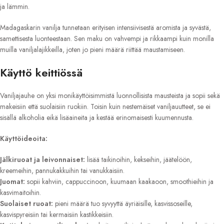
ja lämmin.
Madagaskarin vanilja tunnetaan erityisen intensiivisestä aromista ja syvästä,
samettisesta luonteestaan. Sen maku on vahvempi ja rikkaampi kuin monilla
muilla vaniljalajikkeilla, joten jo pieni määrä riittää maustamiseen.
Käyttö keittiössä
Vaniljajauhe on yksi monikäyttöisimmistä luonnollisista mausteista ja sopii sekä
makeisiin että suolaisiin ruokiin. Toisin kuin nestemäiset vaniljauutteet, se ei
sisällä alkoholia eikä lisäaineita ja kestää erinomaisesti kuumennusta.
Käyttöideoita:
Jälkiruoat ja leivonnaiset:
lisää taikinoihin, kekseihin, jäätelöön,
kreemeihin, pannukakkuihin tai vanukkaisiin.
Juomat:
sopii kahviin, cappuccinoon, kuumaan kaakaoon, smoothieihin ja
kasvimaitoihin.
Suolaiset ruoat:
pieni määrä tuo syvyyttä äyriäisille, kasvissoseille,
kasvispyreisiin tai kermaisiin kastikkeisiin.