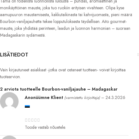
Tämä on todellista luonnollista luksusta – puhdas, aromaattinen ja
monikäyttöinen mauste, joka tuo ruokiin erityisen vivahteen. Olipa kyse
aamupuuron maustamisesta, kakkutaikinasta tai kahvijuomasta, pieni määrä
Bourbon-vaniljajauhetta tekee lopputuloksesta täydellisen. Aito gourmet-
mauste, joka yhdistää perinteen, laadun ja luonnon harmonian – suoraan
Madagaskarin sydämestä.
LISÄTIEDOT
Vain kirjautuneet asiakkaat -jotka ovat ostaneet tuotteen- voivat kirjoittaa
tuotearvion.
2 arviota tuotteelle
Bourbon-vaniljajauhe – Madagaskar
Anonüümne Klient
–
24.3.2026
(varmistettu kirjoittaja)
Toode vastab nõuetele.