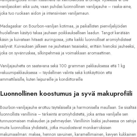
vaniljasokeri eikä uute, vaan puhdas luonnollinen vaniljajauhe – raaka-aine,
joka tuo ruokaan aidon ja intensiivisen vaniljamaun.
Madagaskar on Bourbon-vaniljan kotimaa, ja paikallisten pienviljelijöiden
huolellinen käsityö takaa jauheen poikkeuksellisen laadun. Tangot kerätään
käsin ja kuivataan hitaasti auringossa, jotta kaikki luonnolliset aromiyhdisteet
säilyvät. Kuivauksen jälkeen ne jauhetaan tasaiseksi, erittäin hienoksi jauheeksi,
joka on syvänruskea, silkinpehmeä ja voimakkaan aromaattinen.
Vaniljajauhetta on saatavana sekä 100 gramman pakkauksessa että 1 kg
vakuumipakkauksessa – täydellinen valinta sekä kotikäyttöön että
ammattilaisille, kuten leipureille ja kondiittoreille.
Luonnollinen koostumus ja syvä makuprofiili
Bourbon-vaniljajauhe erottuu täyteläisellä ja harmonisella maullaan. Se sisältää
luonnollista vanilliinia – tärkeintä aromiyhdistettä, joka antaa vaniljalle sen
tunnusomaisen makeuden ja pehmeyden. Vanilliinin lisäksi jauheessa on satoja
muita luonnollisia yhdisteitä, jotka muodostavat monikerroksisen
makumaailman: makea, hennon savuinen, karamellimainen, kevyen kukkainen