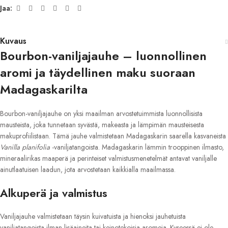
Jaa:
Kuvaus
Bourbon-vaniljajauhe – luonnollinen
aromi ja täydellinen maku suoraan
Madagaskarilta
Bourbon-vaniljajauhe on yksi maailman arvostetuimmista luonnollisista
mausteista, joka tunnetaan syvästä, makeasta ja lämpimän mausteisesta
makuprofiilistaan. Tämä jauhe valmistetaan Madagaskarin saarella kasvaneista
Vanilla planifolia
-vaniljatangoista. Madagaskarin lämmin trooppinen ilmasto,
mineraalirikas maaperä ja perinteiset valmistusmenetelmät antavat vaniljalle
ainutlaatuisen laadun, jota arvostetaan kaikkialla maailmassa.
Alkuperä ja valmistus
Vaniljajauhe valmistetaan täysin kuivatuista ja hienoksi jauhetuista
vaniljatangoista ilman lisäaineita tai keinotekoisia aromeja. Kyseessä ei ole