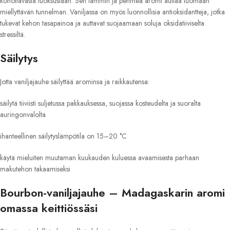
kohottavasta tuoksustaan. Sen lämmin ja pehmeä aromi auttaa luomaan
miellyttävän tunnelman. Vaniljassa on myös luonnollisia antioksidantteja, jotka
tukevat kehon tasapainoa ja auttavat suojaamaan soluja oksidatiiviselta
stressiltä.
Säilytys
Jotta vaniljajauhe säilyttää arominsa ja raikkautensa:
säilytä tiiviisti suljetussa pakkauksessa, suojassa kosteudelta ja suoralta
auringonvalolta
ihanteellinen säilytyslämpötila on 15–20 °C
käytä mieluiten muutaman kuukauden kuluessa avaamisesta parhaan
makutehon takaamiseksi
Bourbon-vaniljajauhe – Madagaskarin aromi
omassa keittiössäsi