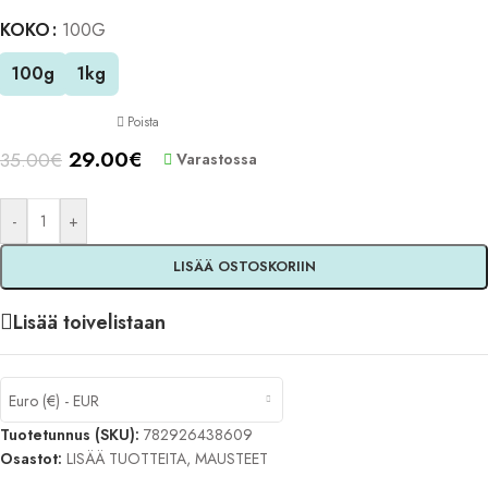
KOKO
Alternative:
100G
100g
1kg
Poista
29.00
€
35.00
€
Varastossa
-
+
LISÄÄ OSTOSKORIIN
Lisää toivelistaan
Euro (€) - EUR
Tuotetunnus (SKU):
782926438609
Osastot:
LISÄÄ TUOTTEITA
,
MAUSTEET