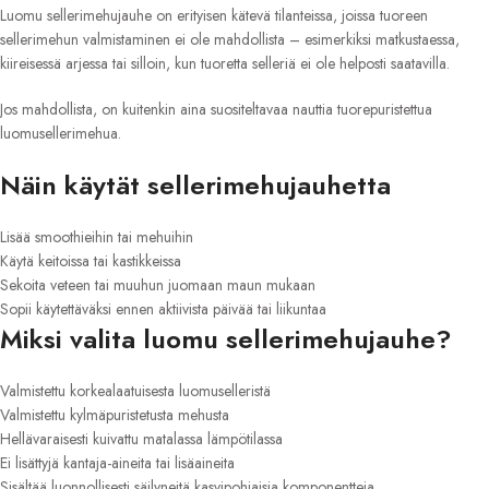
Luomu sellerimehujauhe on erityisen kätevä tilanteissa, joissa tuoreen
sellerimehun valmistaminen ei ole mahdollista – esimerkiksi matkustaessa,
kiireisessä arjessa tai silloin, kun tuoretta selleriä ei ole helposti saatavilla.
Jos mahdollista, on kuitenkin aina suositeltavaa nauttia tuorepuristettua
luomusellerimehua.
Näin käytät sellerimehujauhetta
Lisää smoothieihin tai mehuihin
Käytä keitoissa tai kastikkeissa
Sekoita veteen tai muuhun juomaan maun mukaan
Sopii käytettäväksi ennen aktiivista päivää tai liikuntaa
Miksi valita luomu sellerimehujauhe?
Valmistettu korkealaatuisesta luomuselleristä
Valmistettu kylmäpuristetusta mehusta
Hellävaraisesti kuivattu matalassa lämpötilassa
Ei lisättyjä kantaja-aineita tai lisäaineita
Sisältää luonnollisesti säilyneitä kasvipohjaisia komponentteja