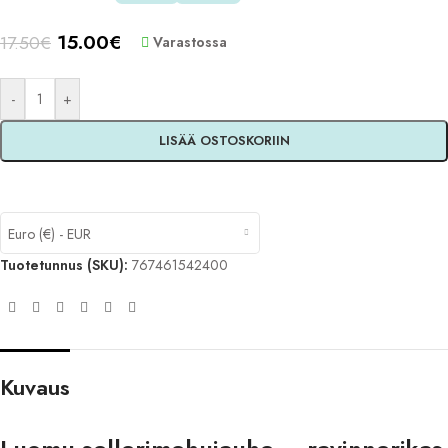
15.00
€
17.50
€
Varastossa
-
+
LISÄÄ OSTOSKORIIN
Euro (€) - EUR
Tuotetunnus (SKU):
767461542400
Kuvaus