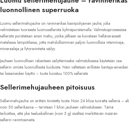
Luomu sellerimehujauhe – ravinnerikas
luonnollinen superruoka
Luomu sellerimehujauhe on ravinnerikas kasvipohjainen jauhe, joka
valmistetaan tuoreesta luomuselleristä kylmäpuristamalla. Valmistusprosessissa
selleristä puristetaan ensin mehu, jonka jälkeen se kuivataan hellävaraisesti
matalassa lämpötilassa, jotta mahdollisimman paljon luonnollisia vitamiineja,
mineraaleja ja fytoravinteita säilyy.
Jauheen luonnollisen rakenteen säilyttämiseksi valmistuksessa käytetään osa
sellerin omista luonnollisista kuiduista. Näin vältetään erillisten kantaja-aineiden
tai lisäaineiden käyttö – tuote koostuu 100% selleristä.
Sellerimehujauheen pitoisuus
Sellerimehujauhe on erittäin tiivistetty tuote. Noin 24 kiloa tuoretta selleriä – eli
noin 50 sellerikasvia – tarvitaan 1 kilon jauheen valmistukseen. Tämä
tarkoittaa, että yksi teelusikallinen (noin 5 g) sisältää merkittävän määrän
sellerin ravintoaineita.