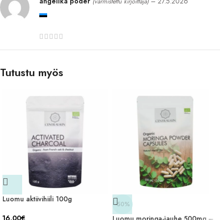
angelika põder
–
27.5.2026
(varmistettu kirjoittaja)
Tutustu myös
Luomu aktiivihiili 100g
-50%
16.00
€
Luomu moringa-jauhe 500mg –