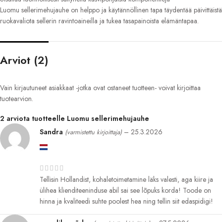
Luomu sellerimehujauhe on helppo ja käytännöllinen tapa täydentää päivittäistä
ruokavaliota sellerin ravintoaineilla ja tukea tasapainoista elämäntapaa.
Arviot (2)
Vain kirjautuneet asiakkaat -jotka ovat ostaneet tuotteen- voivat kirjoittaa
tuotearvion.
2 arviota tuotteelle
Luomu sellerimehujauhe
Sandra
–
25.3.2026
(varmistettu kirjoittaja)
Tellisin Hollandist, kohaletoimetamine läks valesti, aga kiire ja
ülihea klienditeeninduse abil sai see lõpuks korda! Toode on
hinna ja kvaliteedi suhte poolest hea ning tellin siit edaspidigi!