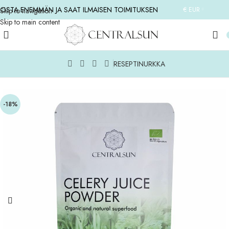
OSTA ENEMMÄN JA SAAT ILMAISEN TOIMITUKSEN
€ EUR
Skip to navigation
Skip to main content
RESEPTINURKKA
Etusivu
/
LISÄÄ TUOTTEITA
/
KAIKKI TUOTTEET
-18%