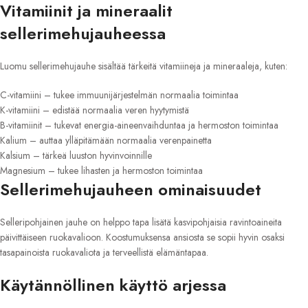
Vitamiinit ja mineraalit
sellerimehujauheessa
Luomu sellerimehujauhe sisältää tärkeitä vitamiineja ja mineraaleja, kuten:
C-vitamiini – tukee immuunijärjestelmän normaalia toimintaa
K-vitamiini – edistää normaalia veren hyytymistä
B-vitamiinit – tukevat energia-aineenvaihduntaa ja hermoston toimintaa
Kalium – auttaa ylläpitämään normaalia verenpainetta
Kalsium – tärkeä luuston hyvinvoinnille
Magnesium – tukee lihasten ja hermoston toimintaa
Sellerimehujauheen ominaisuudet
Selleripohjainen jauhe on helppo tapa lisätä kasvipohjaisia ravintoaineita
päivittäiseen ruokavalioon. Koostumuksensa ansiosta se sopii hyvin osaksi
tasapainoista ruokavaliota ja terveellistä elämäntapaa.
Käytännöllinen käyttö arjessa