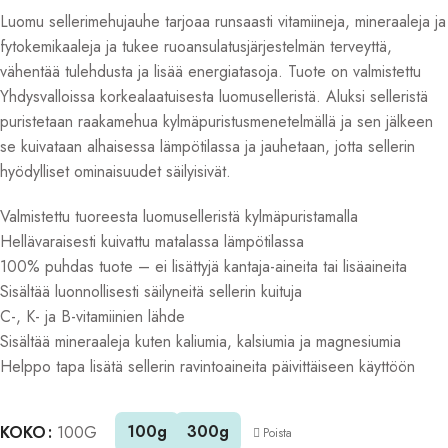
Luomu sellerimehujauhe tarjoaa runsaasti vitamiineja, mineraaleja ja
fytokemikaaleja ja tukee ruoansulatusjärjestelmän terveyttä,
vähentää tulehdusta ja lisää energiatasoja. Tuote on valmistettu
Yhdysvalloissa korkealaatuisesta luomuselleristä. Aluksi selleristä
puristetaan raakamehua kylmäpuristusmenetelmällä ja sen jälkeen
se kuivataan alhaisessa lämpötilassa ja jauhetaan, jotta sellerin
hyödylliset ominaisuudet säilyisivät.
Valmistettu tuoreesta luomuselleristä kylmäpuristamalla
Hellävaraisesti kuivattu matalassa lämpötilassa
100% puhdas tuote – ei lisättyjä kantaja-aineita tai lisäaineita
Sisältää luonnollisesti säilyneitä sellerin kuituja
C-, K- ja B-vitamiinien lähde
Sisältää mineraaleja kuten kaliumia, kalsiumia ja magnesiumia
Helppo tapa lisätä sellerin ravintoaineita päivittäiseen käyttöön
Alternative:
100g
300g
KOKO
100G
Poista