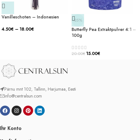
Vanilleschoten – Indonesien
-25%
4.50
€
–
18.00
€
Butterfly Pea Extraktpulver 4:1 –
100g
15.00
€
20.00
€
Pärnu mnt 102, Tallinn, Harjumaa, Eesti
info@centralsun.com
Ihr Konto