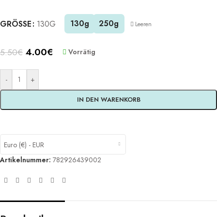
Alternative:
130g
250g
GRÖSSE
130G
Leeren
4.00
€
5.50
€
Vorrätig
-
+
IN DEN WARENKORB
Euro (€) - EUR
Artikelnummer:
782926439002