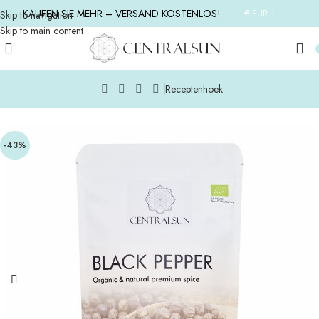
KAUFEN SIE MEHR – VERSAND KOSTENLOS!
€ EUR
Skip to navigation
Skip to main content
Receptenhoek
Startseite
/
MEHR PRODUKTE
/
ALLE PRODUKTE
-43%