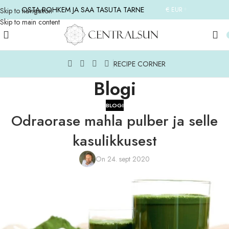
OSTA ROHKEM JA SAA TASUTA TARNE
€ EUR
Skip to navigation
Skip to main content
RECIPE CORNER
Blogi
BLOGI
Odraorase mahla pulber ja selle
kasulikkusest
On 24. sept 2020