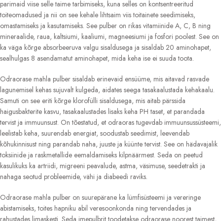
parimaid viise selle taime tarbimiseks, kuna selles on kontsentreeritud
toiteomadused ja nii on see kehale lihtsaim viis toitainete seedimiseks,
omastamiseks ja kasutamiseks. See pulber on rikas vitamiinide A, C, B ning
mineraalide, raua, kaltsiumi, kaaliumi, magneesiumi ja fosfori poolest. See on
ka väga kõrge absorbeeruva valgu sisaldusega ja sisaldab 20 aminohapet,
sealhulgas 8 asendamatut aminohapet, mida keha ise ei suuda toota.
Odraorase mahla pulber sisaldab erinevaid ensüüme, mis aitavad rasvade
lagunemisel kehas sujuvalt kulgeda, aidates seega tasakaalustada kehakaalu.
Samuti on see eriti kõrge klorofülli sisaldusega, mis aitab pärssida
haigusbakterite kasvu, tasakaalustades lisaks keha PH taset, et parandada
tervist ja immuunsust. On tõestatud, et odraoras tugevdab immuunsussüsteemi,
leelistab keha, suurendab energiat, soodustab seedimist, leevendab
kõhukinnisust ning parandab naha, juuste ja küünte tervist. See on hädavajalik
toksiinide ja raskmetallide eemaldamiseks kilpnäärmest. Seda on peetud
kasulikuks ka artriidi, migreeni peavalude, astma, väsimuse, seedetrakti ja
nahaga seotud probleemide, vähi ja diabeedi raviks.
Odraorase mahla pulber on suurepärane ka lümfisüsteemi ja vereringe
abistamiseks, toites hapniku abil veresoonkonda ning tervendades ja
rahustades limaskesti. Seda imepulbrit toodetakse odraorase noorest taimest,