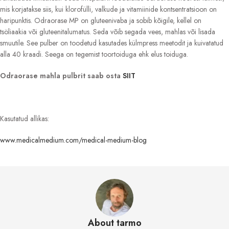
mis korjatakse siis, kui klorofülli, valkude ja vitamiinide kontsentratsioon on
haripunktis. Odraorase MP on gluteenivaba ja sobib kõigile, kellel on
tsöliaakia või gluteenitalumatus. Seda võib segada vees, mahlas või lisada
smuutile. See pulber on toodetud kasutades külmpress meetodit ja kuivatatud
alla 40 kraadi. Seega on tegemist toortoiduga ehk elus toiduga.
Odraorase mahla pulbrit saab osta
SIIT
Kasutatud allikas:
www.medicalmedium.com/medical-medium-blog
About tarmo