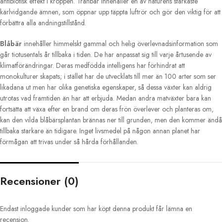
antibiotisk effekt i kroppen. Tranbär innehåller en av naturens starkaste
kärlvidgande ämnen, som öppnar upp täppta luftrör och gör den viktig för att
förbättra alla andningstillstånd.
Blåbär
innehåller himmelskt gammal och helig överlevnadsinformation som
går tiotusentals år tillbaka i tiden. De har anpassat sig till varje årtusende av
klimatförändringar. Deras medfödda intelligens har förhindrat att
monokulturer skapats; i stället har de utvecklats till mer än 100 arter som ser
likadana ut men har olika genetiska egenskaper, så dessa växter kan aldrig
utrotas vad framtiden än har att erbjuda. Medan andra matväxter bara kan
fortsätta att växa efter en brand om deras frön överlever och planteras om,
kan den vilda blåbärsplantan brännas ner till grunden, men den kommer ändå
tillbaka starkare än tidigare. Inget livsmedel på någon annan planet har
förmågan att trivas under så hårda förhållanden.
Recensioner (0)
Endast inloggade kunder som har köpt denna produkt får lämna en
recension.