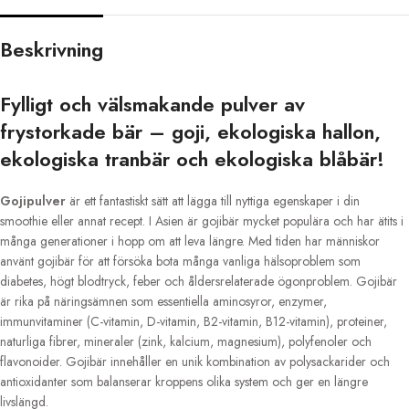
Beskrivning
Fylligt och välsmakande pulver av
frystorkade bär – goji, ekologiska hallon,
ekologiska tranbär och ekologiska blåbär
!
Gojipulver
är ett fantastiskt sätt att lägga till nyttiga egenskaper i din
smoothie eller annat recept. I Asien är gojibär mycket populära och har ätits i
många generationer i hopp om att leva längre. Med tiden har människor
använt gojibär för att försöka bota många vanliga hälsoproblem som
diabetes, högt blodtryck, feber och åldersrelaterade ögonproblem. Gojibär
är rika på näringsämnen som essentiella aminosyror, enzymer,
immunvitaminer (C-vitamin, D-vitamin, B2-vitamin, B12-vitamin), proteiner,
naturliga fibrer, mineraler (zink, kalcium, magnesium), polyfenoler och
flavonoider. Gojibär innehåller en unik kombination av polysackarider och
antioxidanter som balanserar kroppens olika system och ger en längre
livslängd.