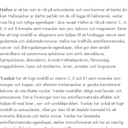
Hallon
är ett bär som är rikt på antioxidanter och som kommer att berika din
kost. Hallonpulver är därför perfekt om du vill lägga till hallonsmak, vacker
rosa färg och nyttiga egenskaper i dina recept. Hallon är rikt på vitamin C, A,
E, K och B-komplex samt mineraler som järn, kalcium och magnesium. Bäret
har ett högt innehåll av ellaginsyra som hjälper till att förebygga cancer samt
godartade och elakartade tumörer. Hallon har kraftfulla antiinflammatoriska,
cancer- och åldringsdämpande egenskaper, vilket gör dem särskilt
användbara vid autoimmuna sjukdomar som artrit, ateroskleros,
hjärtsjukdomar, sklerodermi, kroniskt trötthetssyndrom, fibromyalgi,
magsjukdomar, lupus och tjocktarms-, bröst-, prostata- och lungcancer.
Tranbär
har ett högt innehåll av vitamin C, E och K1 samt mineraler som
mangan och koppar, och eftersom tranbärspulver är ganska koncentrerat
behöver du inte tillsätta mycket. Tranbär innehåller riktligt med fenoler och
antocyaniner. Det är föreningar som har antiinflammatoriska effekter och
hjälper till med lever-, syn- och urinblåsproblem. Tranbär
har också ett högt
innehåll av antioxidanter, vilket gör dem till ett idealiskt livsmedel för att
motverka åldrande och stärka minnet. Tranbär har fantastiska
antiinflammatoriska egenskaper, stärker immunförsvaret och har en naturlig