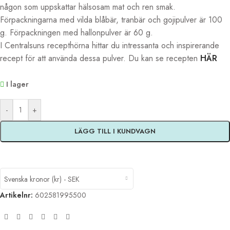
någon som uppskattar hälsosam mat och ren smak.
Förpackningarna med vilda blåbär, tranbär och gojipulver är 100
g. Förpackningen med hallonpulver är 60 g.
I Centralsuns recepthörna hittar du intressanta och inspirerande
recept för att använda dessa pulver. Du kan se recepten
HÄR
I lager
Alternative:
-
+
LÄGG TILL I KUNDVAGN
Svenska kronor (kr) - SEK
Artikelnr:
602581995500